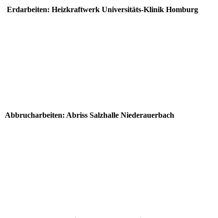
Erdarbeiten: Heizkraftwerk Universitäts-Klinik Homburg
20181016_133114
20181016_133142
20181016_134207
20181016_133051
Abbrucharbeiten: Abriss Salzhalle Niederauerbach
20181219_083908
IMG-20181220-WA0005
20190107_093409
IMG-20181220-WA0011