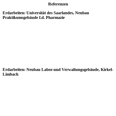
Referenzen
Erdarbeiten: Universität des Saarlandes, Neubau
Praktikumsgebäude f.d. Pharmazie
Bagger_Uni_SB
IMG-20180823-WA0004_1
Uni SB2
IMG-20180823-WA0009
Erdarbeiten: Neubau Labor-und Verwaltungsgebäude, Kirkel-
Limbach