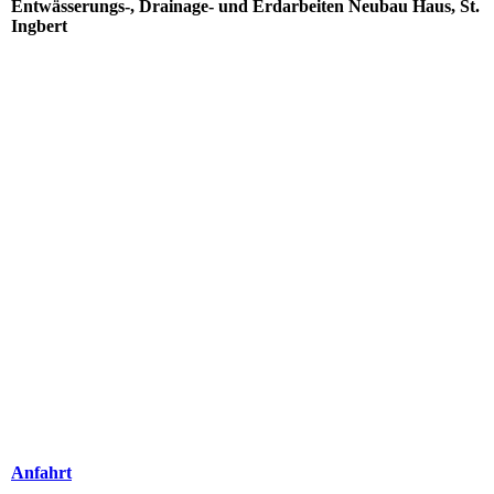
Entwässerungs-, Drainage- und Erdarbeiten Neubau Haus, St.
Ingbert
Bagger IGB2
20181026_162127
Bagger IGB
20181018_141229
Anfahrt